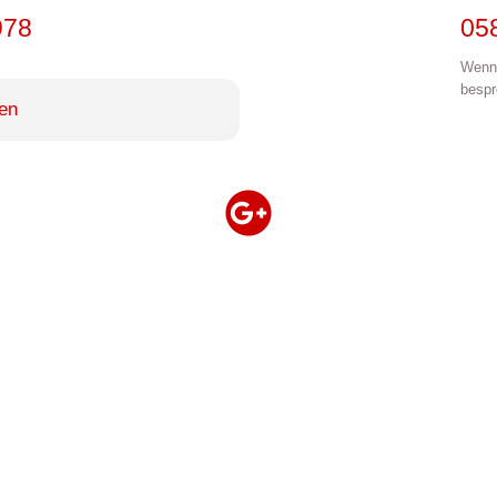
978
05
Wenn 
bespr
en