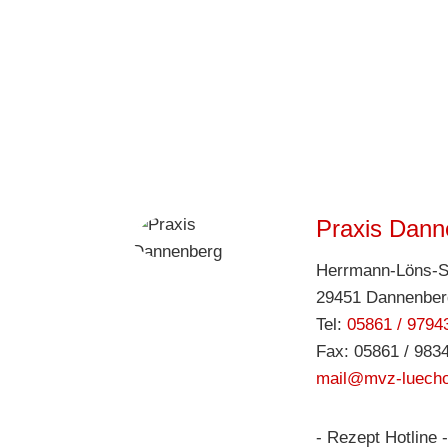
Praxis Dann
Herrmann-Löns-St
29451 Dannenberg
Tel:
05861 / 9794
Fax: 05861 / 983
mail@mvz-luecho
- Rezept Hotline -