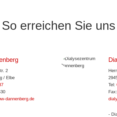
So erreichen Sie uns
enberg
Di
r. 2
Herr
 / Elbe
2945
37
Tel:
430
Fax:
w-dannenberg.de
dia
- Di