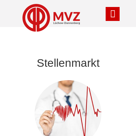

Stellenmarkt